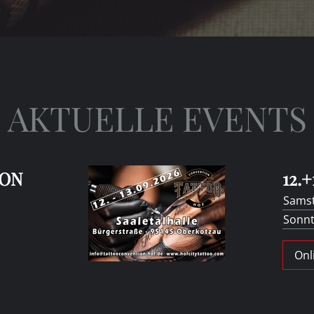
AKTUELLE EVENTS
ION
12.+
Sams
Sonn
Onl