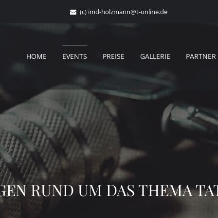
(c)
imd-holzmann@t-online.de
HOME
EVENTS
PREISE
GALLERIE
PARTNER
GEN RUND UM DAS THEMA T